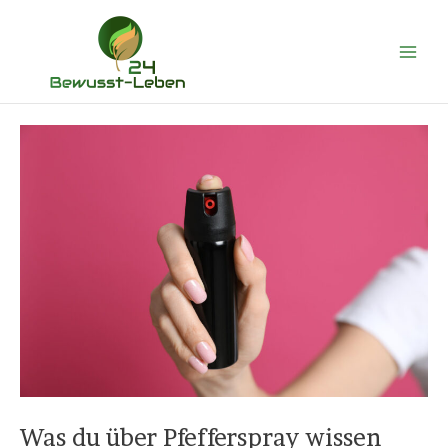
Zum
Main
Inhalt
Men
springen
Was du über Pfefferspray wissen