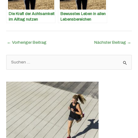
Die Kraft der Achtsamkeit
Bewusstes Leben in allen
im Alltag nutzen
Lebensbereichen
←
Vorheriger Beitrag
Nächster Beitrag
→
S
u
c
h
e
n
n
a
c