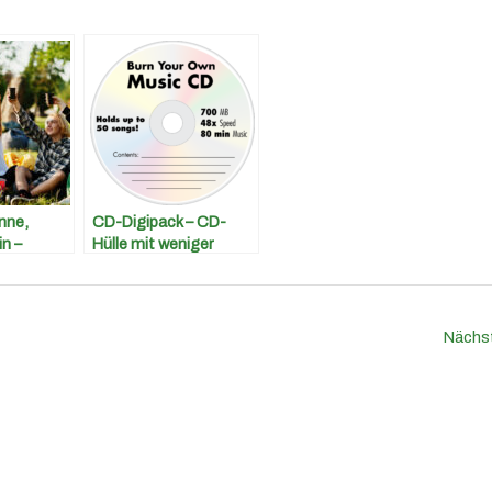
nne,
CD-Digipack – CD-
n –
Hülle mit weniger
e Open Air
Plastik
Nächs