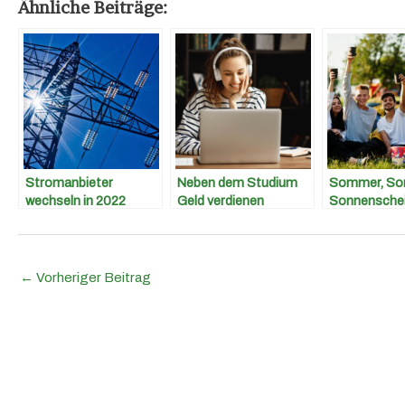
Ähnliche Beiträge:
Stromanbieter
Neben dem Studium
Sommer, So
wechseln in 2022
Geld verdienen
Sonnenschei
Auftakt in di
Saison!
←
Vorheriger Beitrag