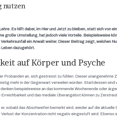
g nutzen
re. Es hilft dabei, im Hier und Jetzt zu bleiben, statt sich von 
ne große Umstellung, hat jedoch viele Vorteile. Beispielsweise kö
m Verkehrsunfall ein Anwalt weiter. Dieser Beitrag zeigt, welchen N
 Leben dazugehört.
eit auf Körper und Psyche
er Probanden an, sich gestresst zu fühlen. Dieser unangenehme Z
stig mehr in der Gegenwart verweilen würden. Stattdessen sind v
Sie denken beispielsweise an das kommende Wochenende oder ärger
e Erreichbarkeit und das mediale Überangebot können zu Zerstreut
 er, sobald das Abschweifen bemerkt wird, wieder auf die aktuelle 
Verlust der Konzentration nicht negativ eingestuft wird. Ebenso s