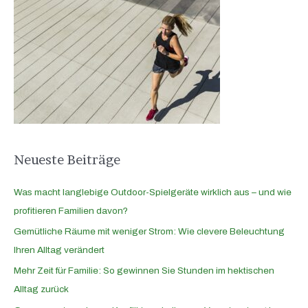
h
e
n
n
a
c
h
:
Neueste Beiträge
Was macht langlebige Outdoor-Spielgeräte wirklich aus – und wie
profitieren Familien davon?
Gemütliche Räume mit weniger Strom: Wie clevere Beleuchtung
Ihren Alltag verändert
Mehr Zeit für Familie: So gewinnen Sie Stunden im hektischen
Alltag zurück