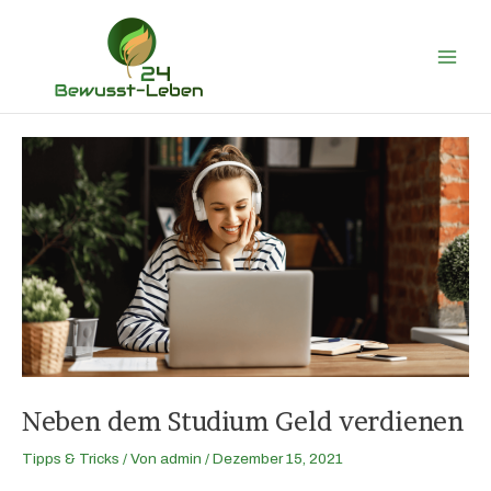
Zum
Main
Inhalt
Men
springen
Neben dem Studium Geld verdienen
Tipps & Tricks
/ Von
admin
/
Dezember 15, 2021