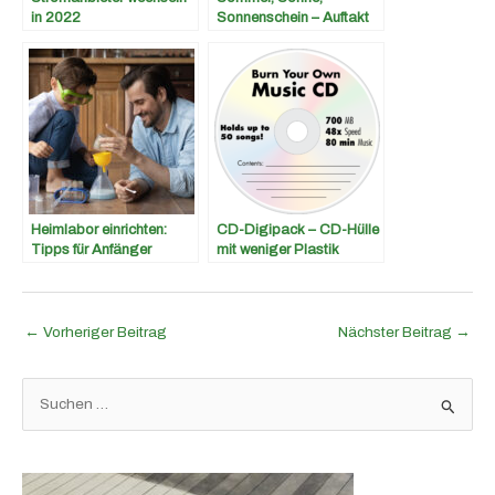
in 2022
Sonnenschein – Auftakt
in die Open Air Saison!
Heimlabor einrichten:
CD-Digipack – CD-Hülle
Tipps für Anfänger
mit weniger Plastik
←
Vorheriger Beitrag
Nächster Beitrag
→
S
u
c