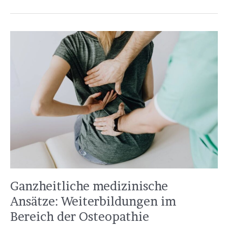
Ganzheitliche
medizinische
Ansätze:
Weiterbildungen
im
Bereich
der
Osteopathie
Ganzheitliche medizinische
Ansätze: Weiterbildungen im
Bereich der Osteopathie