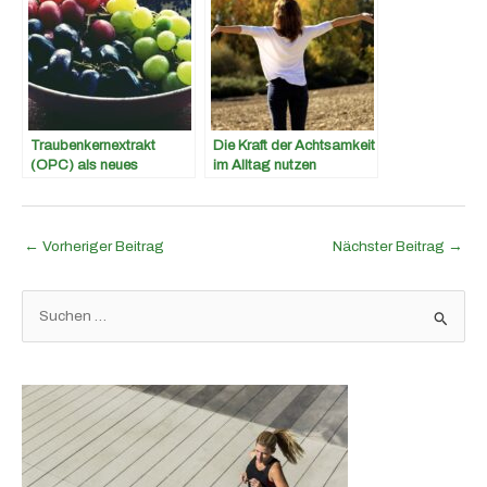
Traubenkernextrakt
Die Kraft der Achtsamkeit
(OPC) als neues
im Alltag nutzen
Superfood &
Nahrungsergänzungsmit
tel: Was steckt dahinter?
←
Vorheriger Beitrag
Nächster Beitrag
→
S
u
c
h
e
n