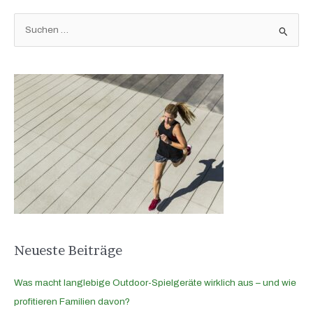
S
u
c
h
e
n
n
a
c
h
:
Neueste Beiträge
Was macht langlebige Outdoor-Spielgeräte wirklich aus – und wie
profitieren Familien davon?