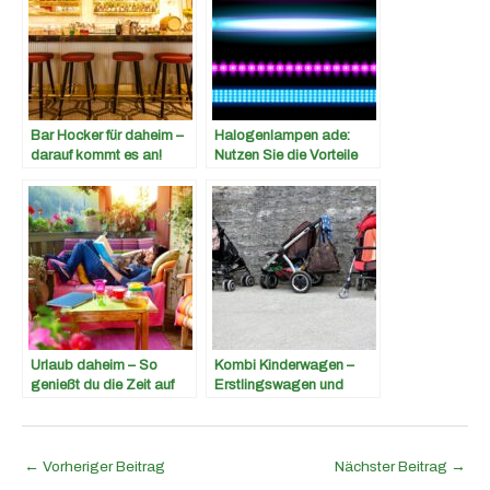
Bar Hocker für daheim –
Halogenlampen ade:
darauf kommt es an!
Nutzen Sie die Vorteile
von LED-Lampen
Urlaub daheim – So
Kombi Kinderwagen –
genießt du die Zeit auf
Erstlingswagen und
Balkonien!
Sportwagen für
Kleinkinder in Einem
←
Vorheriger Beitrag
Nächster Beitrag
→