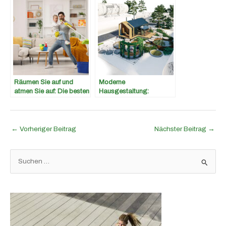
überzeugen
Räumen Sie auf und
Moderne
atmen Sie auf: Die besten
Hausgestaltung:
Tipps für effizienten
Integration von
Stauraum
Technologie und Design
←
Vorheriger Beitrag
Nächster Beitrag
→
S
u
c
h
e