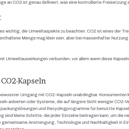
ge an CO2 ist genau definiert, was eine kontrollierte Freisetzung 
t
es wichtig, die Umweltaspekte zu beachten. CO2 ist eines der Tr
n enthaltene Menge mag klein sein, aber bei massenhafter Nutzung 
mit Umweltauswirkungen verbunden, vor allem wenn diese Kapseln
 CO2-Kapseln
gsbewusster Umgang mit CO2-Kapseln unabdingbar. Konsumenten 
seln anbieten oder Systeme, die auf längere Sicht weniger CO2-V
erpackungslösungen und Recyclingprogramme für benutzte Kapsel
sind kleine Schritte, die jeder Einzelne beitragen kann, um die n
ine gemeinsame Anstrengung, Technologie und Nachhaltigkeit in Ei