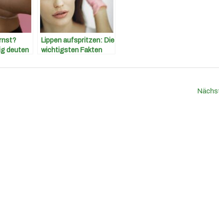
ernst?
Lippen aufspritzen: Die
tig deuten
wichtigsten Fakten
und Risiken
Nächs