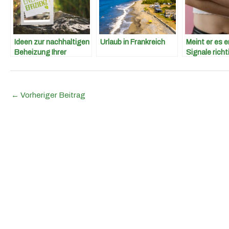
Ideen zur nachhaltigen
Urlaub in Frankreich
Meint er es 
Beheizung Ihrer
Signale rich
Wohnräume
←
Vorheriger Beitrag