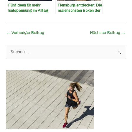
Fünf Ideen für mehr
Flensburg entdecken: Die
Entspannung im Alltag
malerischsten Ecken der
Stadt und Umgebung
←
Vorheriger Beitrag
Nächster Beitrag
→
S
u
c
h
e
n
n
a
c
h