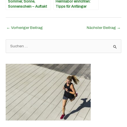
Sommer, Sonne,
Heimlabor einrichten:
Sonnenschein – Auftakt
Tipps für Anfänger
in die Open Air Saison!
←
Vorheriger Beitrag
Nächster Beitrag
→
S
u
c
h
e
n
n
a
c
h
: