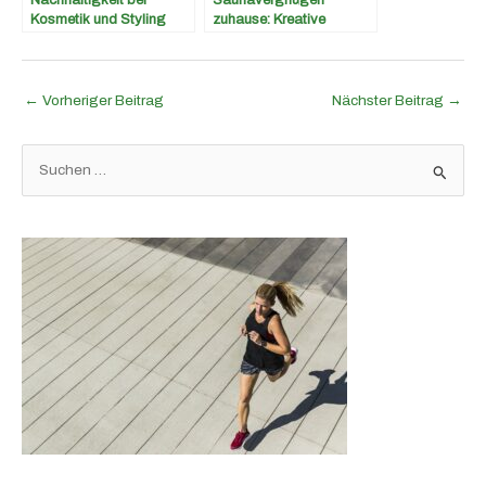
Kosmetik und Styling
zuhause: Kreative
Aufgussideen für Ihre
private Wellnessoase
←
Vorheriger Beitrag
Nächster Beitrag
→
S
u
c
h
e
n
n
a
c
h
: