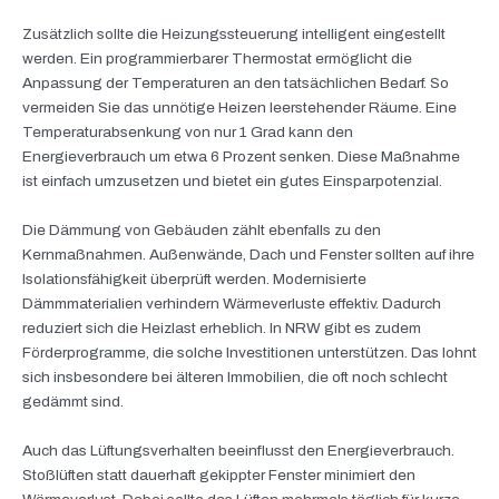
Zusätzlich sollte die Heizungssteuerung intelligent eingestellt
werden. Ein programmierbarer Thermostat ermöglicht die
Anpassung der Temperaturen an den tatsächlichen Bedarf. So
vermeiden Sie das unnötige Heizen leerstehender Räume. Eine
Temperaturabsenkung von nur 1 Grad kann den
Energieverbrauch um etwa 6 Prozent senken. Diese Maßnahme
ist einfach umzusetzen und bietet ein gutes Einsparpotenzial.
Die Dämmung von Gebäuden zählt ebenfalls zu den
Kernmaßnahmen. Außenwände, Dach und Fenster sollten auf ihre
Isolationsfähigkeit überprüft werden. Modernisierte
Dämmmaterialien verhindern Wärmeverluste effektiv. Dadurch
reduziert sich die Heizlast erheblich. In NRW gibt es zudem
Förderprogramme, die solche Investitionen unterstützen. Das lohnt
sich insbesondere bei älteren Immobilien, die oft noch schlecht
gedämmt sind.
Auch das Lüftungsverhalten beeinflusst den Energieverbrauch.
Stoßlüften statt dauerhaft gekippter Fenster minimiert den