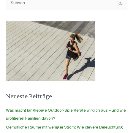
S
u
c
h
e
n
n
a
c
h
:
Neueste Beiträge
Was macht langlebige Outdoor-Spielgeräte wirklich aus – und wie
profitieren Familien davon?
Gemütliche Räume mit weniger Strom: Wie clevere Beleuchtung