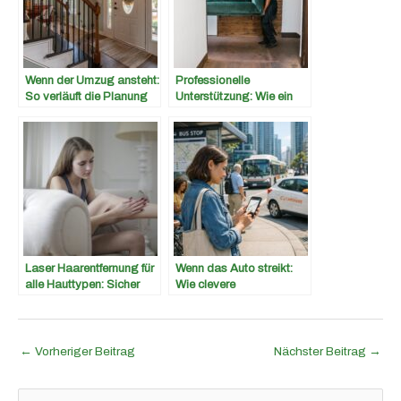
Wenn der Umzug ansteht:
Professionelle
So verläuft die Planung
Unterstützung: Wie ein
reibungslos
Auflösungsservice Ihnen
bei der
Wohnungsauflösung
helfen kann
Laser Haarentfernung für
Wenn das Auto streikt:
alle Hauttypen: Sicher
Wie clevere
und effektiv
Mobilitätsstrategien
deinen Alltag retten
←
Vorheriger Beitrag
Nächster Beitrag
→