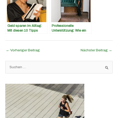
Geld sparen im Alltag:
Professionelle
Mit diesen 10 Tipps
Unterstützung: Wie ein
gelingt es
Auflösungsservice Ihnen
bei der
Wohnungsauflösung
helfen kann
←
Vorheriger Beitrag
Nächster Beitrag
→
S
u
c
h
e
n
n