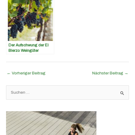
Der Aufschwung der El
Bierzo Weingüter
←
Vorheriger Beitrag
Nächster Beitrag
→
S
u
c
h
e
n